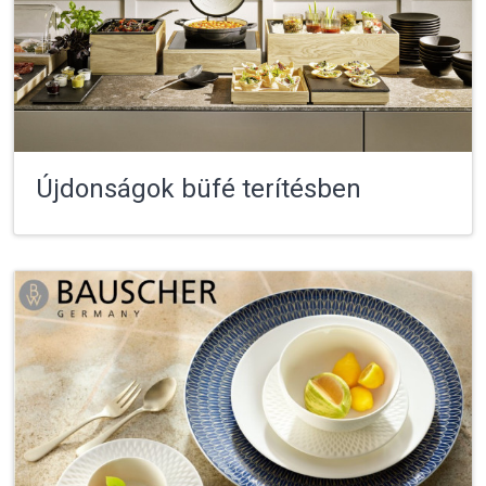
Újdonságok büfé terítésben