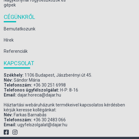
Nagykonyhai fogyóeszközök és
gépek
CÉGÜNKRŐL
Bemutatkozunk
Hírek
Referenciák
KAPCSOLAT
Székhely:
1106 Budapest, Jászberényi út 45.
Név:
Sándor Mária
Telefonszám:
+36 30 251 6998
Telefonos ügyfélszolgálat:
H-P: 8-16
Email:
dajar.horeca@dajar.hu
Háztartási webáruházunk termékeivel kapcsolatos kérdésben
kérjük keresse kollégánkat:
Név:
Farkas Barnabás
Telefonszám:
+36 30 2483 066
Email:
ugyfelszolgalat@dajar.hu