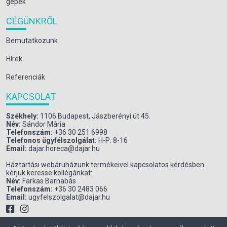
gépek
CÉGÜNKRŐL
Bemutatkozunk
Hírek
Referenciák
KAPCSOLAT
Székhely:
1106 Budapest, Jászberényi út 45.
Név:
Sándor Mária
Telefonszám:
+36 30 251 6998
Telefonos ügyfélszolgálat:
H-P: 8-16
Email:
dajar.horeca@dajar.hu
Háztartási webáruházunk termékeivel kapcsolatos kérdésben
kérjük keresse kollégánkat:
Név:
Farkas Barnabás
Telefonszám:
+36 30 2483 066
Email:
ugyfelszolgalat@dajar.hu