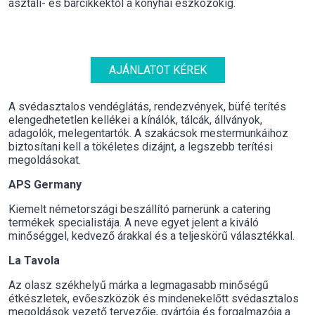
asztali- és bárcikkektől a konyhai eszközökig.
AJÁNLATOT KÉREK
A svédasztalos vendéglátás, rendezvények, büfé terítés
elengedhetetlen kellékei a kínálók, tálcák, állványok,
adagolók, melegentartók. A szakácsok mestermunkáihoz
biztosítani kell a tökéletes dizájnt, a legszebb terítési
megoldásokat.
APS Germany
Kiemelt németországi beszállító parnerünk a catering
termékek specialistája. A neve egyet jelent a kiváló
minőséggel, kedvező árakkal és a teljeskörű választékkal.
La Tavola
Az olasz székhelyű márka a legmagasabb minőségű
étkészletek, evőeszközök és mindenekelőtt svédasztalos
megoldások vezető tervezője, gyártója és forgalmazója a