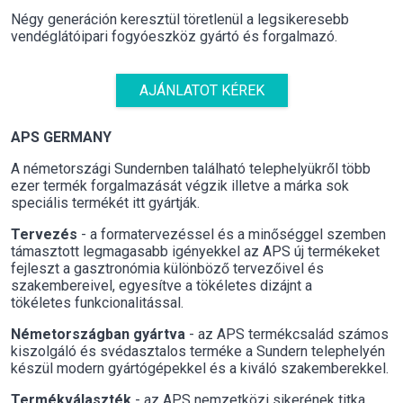
Négy generáción keresztül töretlenül a legsikeresebb
vendéglátóipari fogyóeszköz gyártó és forgalmazó.
AJÁNLATOT KÉREK
APS GERMANY
A németországi Sundernben található telephelyükről több
ezer termék forgalmazását végzik illetve a márka sok
speciális termékét itt gyártják.
Tervezés
- a formatervezéssel és a minőséggel szemben
támasztott legmagasabb igényekkel az APS új termékeket
fejleszt a gasztronómia különböző tervezőivel és
szakembereivel, egyesítve a tökéletes dizájnt a
tökéletes funkcionalitással.
Németországban gyártva
- az APS termékcsalád számos
kiszolgáló és svédasztalos terméke a Sundern telephelyén
készül modern gyártógépekkel és a kiváló szakemberekkel.
Termékválaszték
- az APS nemzetközi sikerének titka