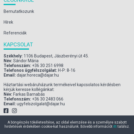
Bemutatkozunk
Hírek
Referenciák
KAPCSOLAT
Székhely:
1106 Budapest, Jászberényi út 45.
Név:
Sándor Mária
Telefonszám:
+36 30 251 6998
Telefonos ügyfélszolgálat:
H-P: 8-16
Email:
dajar.horeca@dajar.hu
Háztartási webáruházunk termékeivel kapcsolatos kérdésben
kérjük keresse kollégánkat:
Név:
Farkas Barnabás
Telefonszám:
+36 30 2483 066
Email:
ugyfelszolgalat@dajar.hu
A böngészés tökéletesítése, az oldal elemzése és a személyre szabott
hirdetések érdekében cookie-kat használunk. Bővebb információt
itt
találsz.