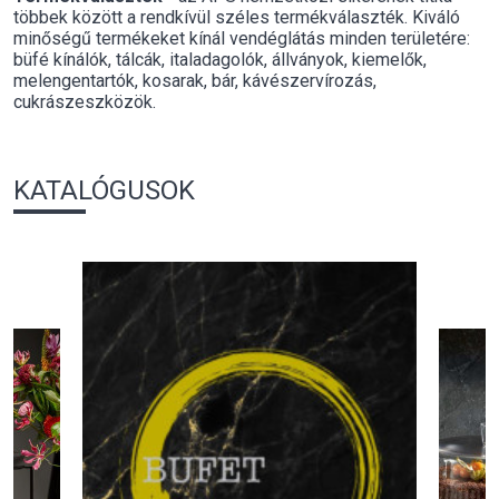
többek között a rendkívül széles termékválaszték. Kiváló
minőségű termékeket kínál vendéglátás minden területére:
büfé kínálók, tálcák, italadagolók, állványok, kiemelők,
melengentartók, kosarak, bár, kávészervírozás,
cukrászeszközök.
KATALÓGUSOK